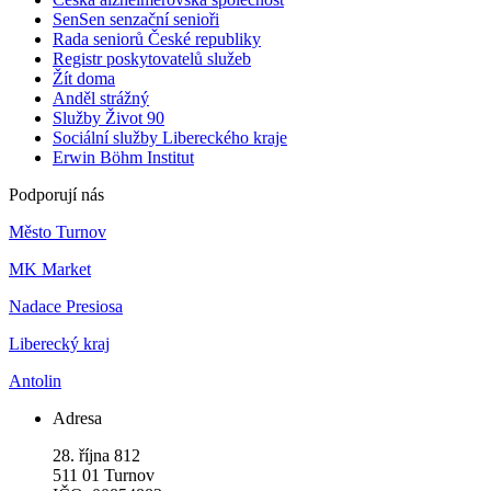
SenSen senzační senioři
Rada seniorů České republiky
Registr poskytovatelů služeb
Žít doma
Anděl strážný
Služby Život 90
Sociální služby Libereckého kraje
Erwin Böhm Institut
Podporují nás
Město Turnov
MK Market
Nadace Presiosa
Liberecký kraj
Antolin
Adresa
28. října 812
511 01 Turnov