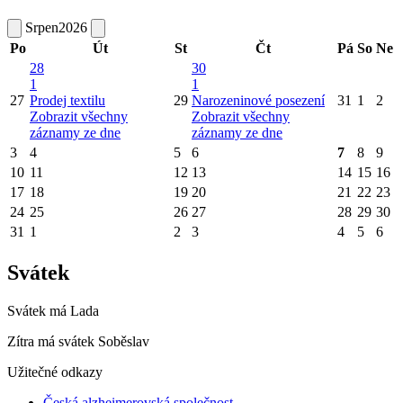
Srpen
2026
Po
Út
St
Čt
Pá
So
Ne
28
30
1
1
27
Prodej textilu
29
Narozeninové posezení
31
1
2
Zobrazit všechny
Zobrazit všechny
záznamy ze dne
záznamy ze dne
3
4
5
6
7
8
9
10
11
12
13
14
15
16
17
18
19
20
21
22
23
24
25
26
27
28
29
30
31
1
2
3
4
5
6
Svátek
Svátek má
Lada
Zítra má svátek
Soběslav
Užitečné odkazy
Česká alzheimerovská společnost