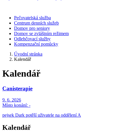
Pečovatelská služba
Centrum denních služeb
Domov pro seniory
Domov se zvláštním režimem
Odlehčovací služby
Kompenzační pomůcky
Úvodní stránka
Kalendář
Kalendář
Canisterapie
9. 6. 2026
Místo konání:
-
pejsek Dark potěší uživatele na oddělení A
Kalendář