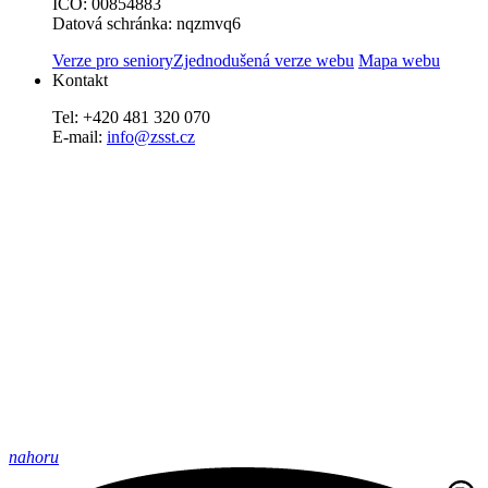
IČO: 00854883
Datová schránka: nqzmvq6
Verze pro seniory
Zjednodušená verze webu
Mapa webu
Kontakt
Tel: +420 481 320 070
E-mail:
info@zsst.cz
nahoru