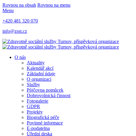
Rovnou na obsah
Rovnou na menu
Menu
+420 481 320 070
info@zsst.cz
O nás
Aktuality
Kalendář akcí
Základní údaje
O organizaci
Služby
Půjčovna pomůcek
Dobrovolnická činnost
Fotogalerie
GDPR
Projekty
Biografická péče
Povinné informace
E-podatelna
Úřední deska