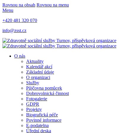
Rovnou na obsah
Rovnou na menu
Menu
+420 481 320 070
info@zsst.cz
O nás
Aktuality
Kalendář akcí
Základní údaje
O organizaci
Služby
Půjčovna pomůcek
Dobrovolnická činnost
Fotogalerie
GDPR
Projekty
Biografická péče
Povinné informace
E-podatelna
Úřední deska