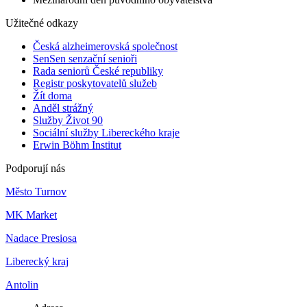
Užitečné odkazy
Česká alzheimerovská společnost
SenSen senzační senioři
Rada seniorů České republiky
Registr poskytovatelů služeb
Žít doma
Anděl strážný
Služby Život 90
Sociální služby Libereckého kraje
Erwin Böhm Institut
Podporují nás
Město Turnov
MK Market
Nadace Presiosa
Liberecký kraj
Antolin