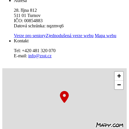
Adresa
28. října 812
511 01 Turnov
IČO: 00854883
Datová schránka: nqzmvq6
Verze pro seniory
Zjednodušená verze webu
Mapa webu
Kontakt
Tel: +420 481 320 070
E-mail:
info@zsst.cz
+
−