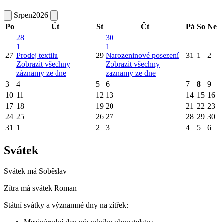
Srpen
2026
Po
Út
St
Čt
Pá
So
Ne
28
30
1
1
27
Prodej textilu
29
Narozeninové posezení
31
1
2
Zobrazit všechny
Zobrazit všechny
záznamy ze dne
záznamy ze dne
3
4
5
6
7
8
9
10
11
12
13
14
15
16
17
18
19
20
21
22
23
24
25
26
27
28
29
30
31
1
2
3
4
5
6
Svátek
Svátek má
Soběslav
Zítra má svátek
Roman
Státní svátky a významné dny na zítřek:
Mezinárodní den původního obyvatelstva