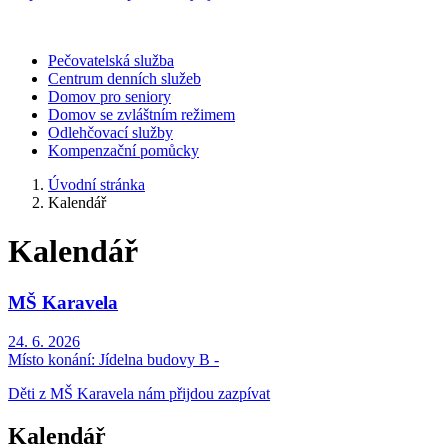
Pečovatelská služba
Centrum denních služeb
Domov pro seniory
Domov se zvláštním režimem
Odlehčovací služby
Kompenzační pomůcky
Úvodní stránka
Kalendář
Kalendář
MŠ Karavela
24. 6. 2026
Místo konání:
Jídelna budovy B -
Děti z MŠ Karavela nám přijdou zazpívat
Kalendář