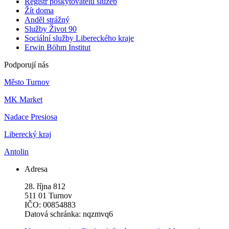
Registr poskytovatelů služeb
Žít doma
Anděl strážný
Služby Život 90
Sociální služby Libereckého kraje
Erwin Böhm Institut
Podporují nás
Město Turnov
MK Market
Nadace Presiosa
Liberecký kraj
Antolin
Adresa
28. října 812
511 01 Turnov
IČO: 00854883
Datová schránka: nqzmvq6