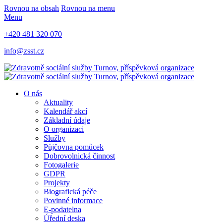
Rovnou na obsah
Rovnou na menu
Menu
+420 481 320 070
info@zsst.cz
O nás
Aktuality
Kalendář akcí
Základní údaje
O organizaci
Služby
Půjčovna pomůcek
Dobrovolnická činnost
Fotogalerie
GDPR
Projekty
Biografická péče
Povinné informace
E-podatelna
Úřední deska