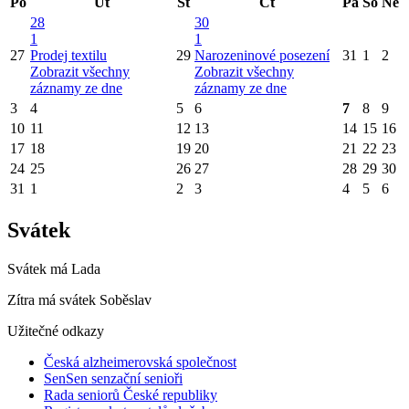
Po
Út
St
Čt
Pá
So
Ne
28
30
1
1
27
Prodej textilu
29
Narozeninové posezení
31
1
2
Zobrazit všechny
Zobrazit všechny
záznamy ze dne
záznamy ze dne
3
4
5
6
7
8
9
10
11
12
13
14
15
16
17
18
19
20
21
22
23
24
25
26
27
28
29
30
31
1
2
3
4
5
6
Svátek
Svátek má
Lada
Zítra má svátek
Soběslav
Užitečné odkazy
Česká alzheimerovská společnost
SenSen senzační senioři
Rada seniorů České republiky