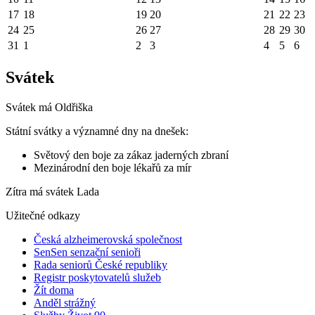
17
18
19
20
21
22
23
24
25
26
27
28
29
30
31
1
2
3
4
5
6
Svátek
Svátek má
Oldřiška
Státní svátky a významné dny na dnešek:
Světový den boje za zákaz jaderných zbraní
Mezinárodní den boje lékařů za mír
Zítra má svátek
Lada
Užitečné odkazy
Česká alzheimerovská společnost
SenSen senzační senioři
Rada seniorů České republiky
Registr poskytovatelů služeb
Žít doma
Anděl strážný