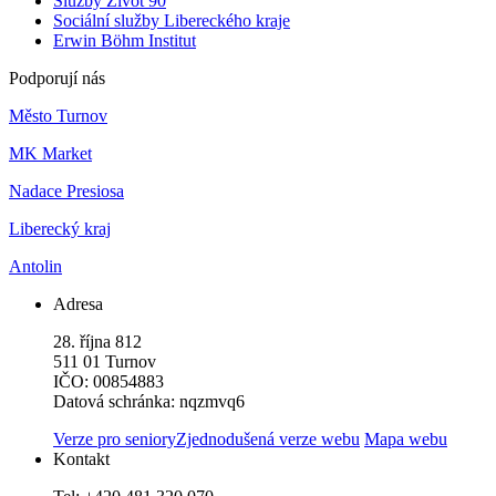
Služby Život 90
Sociální služby Libereckého kraje
Erwin Böhm Institut
Podporují nás
Město Turnov
MK Market
Nadace Presiosa
Liberecký kraj
Antolin
Adresa
28. října 812
511 01 Turnov
IČO: 00854883
Datová schránka: nqzmvq6
Verze pro seniory
Zjednodušená verze webu
Mapa webu
Kontakt