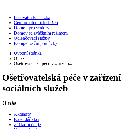
Pečovatelská služba
Centrum denních služeb
Domov pro seniory
Domov se zvláštním režimem
Odlehčovací služby
Kompenzační pomůcky
Úvodní stránka
O nás
Ošetřovatelská péče v zařízení...
Ošetřovatelská péče v zařízení
sociálních služeb
O nás
Aktuality
Kalendář akcí
Základní údaje