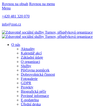
Rovnou na obsah
Rovnou na menu
Menu
+420 481 320 070
info@zsst.cz
O nás
Aktuality
Kalendář akcí
Základní údaje
O organizaci
Služby
Půjčovna pomůcek
Dobrovolnická činnost
Fotogalerie
GDPR
Projekty
Biografická péče
Povinné informace
E-podatelna
Úřední deska