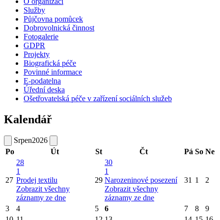
O organizaci
Služby
Půjčovna pomůcek
Dobrovolnická činnost
Fotogalerie
GDPR
Projekty
Biografická péče
Povinné informace
E-podatelna
Úřední deska
Ošetřovatelská péče v zařízení sociálních služeb
Kalendář
Srpen
2026
Po
Út
St
Čt
Pá
So
Ne
28
30
1
1
27
Prodej textilu
29
Narozeninové posezení
31
1
2
Zobrazit všechny
Zobrazit všechny
záznamy ze dne
záznamy ze dne
3
4
5
6
7
8
9
10
11
12
13
14
15
16