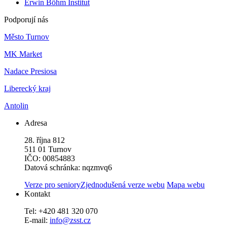
Erwin Böhm Institut
Podporují nás
Město Turnov
MK Market
Nadace Presiosa
Liberecký kraj
Antolin
Adresa
28. října 812
511 01 Turnov
IČO: 00854883
Datová schránka: nqzmvq6
Verze pro seniory
Zjednodušená verze webu
Mapa webu
Kontakt
Tel: +420 481 320 070
E-mail:
info@zsst.cz