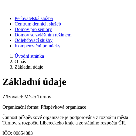
Pečovatelská služba
Centrum denních služeb
Domov pro seniory
Domov se zvláštním režimem
Odlehčovací služby
Kompenzační pomůcky
Úvodní stránka
O nás
Základní údaje
Základní údaje
Zřizovatel: Město Turnov
Organizační forma: Příspěvková organizace
Činnost příspěvkové organizace je podporována z rozpočtu města
Turnov, z rozpočtu Libereckého kraje a ze státního rozpočtu ČR.
IČO: 00854883