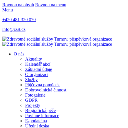
Rovnou na obsah
Rovnou na menu
Menu
+420 481 320 070
info@zsst.cz
O nás
Aktuality
Kalendář akcí
Základní údaje
O organizaci
Služby
Půjčovna pomůcek
Dobrovolnická činnost
Fotogalerie
GDPR
Projekty
Biografická péče
Povinné informace
E-podatelna
Úřední deska