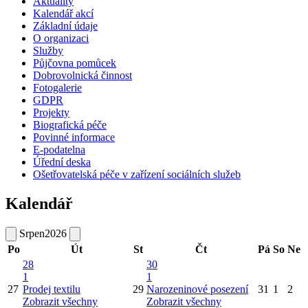
Aktuality
Kalendář akcí
Základní údaje
O organizaci
Služby
Půjčovna pomůcek
Dobrovolnická činnost
Fotogalerie
GDPR
Projekty
Biografická péče
Povinné informace
E-podatelna
Úřední deska
Ošetřovatelská péče v zařízení sociálních služeb
Kalendář
Srpen
2026
Po
Út
St
Čt
Pá
So
Ne
28
30
1
1
27
Prodej textilu
29
Narozeninové posezení
31
1
2
Zobrazit všechny
Zobrazit všechny