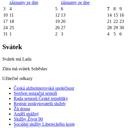
záznamy ze dne
záznamy ze dne
3
4
5
6
7
8
9
10
11
12
13
14
15
16
17
18
19
20
21
22
23
24
25
26
27
28
29
30
31
1
2
3
4
5
6
Svátek
Svátek má
Lada
Zítra má svátek
Soběslav
Užitečné odkazy
Česká alzheimerovská společnost
SenSen senzační senioři
Rada seniorů České republiky
Registr poskytovatelů služeb
Žít doma
Anděl strážný
Služby Život 90
Sociální služby Libereckého kraje