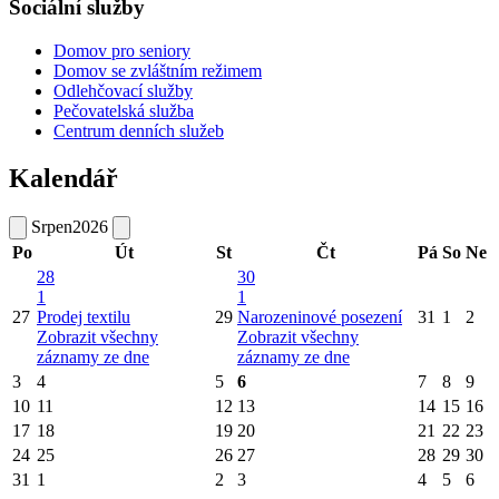
Sociální služby
Domov pro seniory
Domov se zvláštním režimem
Odlehčovací služby
Pečovatelská služba
Centrum denních služeb
Kalendář
Srpen
2026
Po
Út
St
Čt
Pá
So
Ne
28
30
1
1
27
Prodej textilu
29
Narozeninové posezení
31
1
2
Zobrazit všechny
Zobrazit všechny
záznamy ze dne
záznamy ze dne
3
4
5
6
7
8
9
10
11
12
13
14
15
16
17
18
19
20
21
22
23
24
25
26
27
28
29
30
31
1
2
3
4
5
6