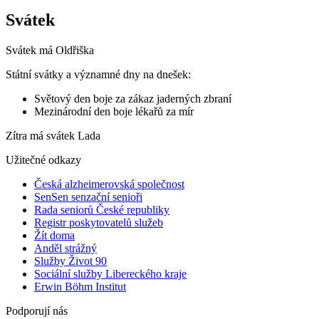
Svátek
Svátek má
Oldřiška
Státní svátky a významné dny na dnešek:
Světový den boje za zákaz jaderných zbraní
Mezinárodní den boje lékařů za mír
Zítra má svátek
Lada
Užitečné odkazy
Česká alzheimerovská společnost
SenSen senzační senioři
Rada seniorů České republiky
Registr poskytovatelů služeb
Žít doma
Anděl strážný
Služby Život 90
Sociální služby Libereckého kraje
Erwin Böhm Institut
Podporují nás