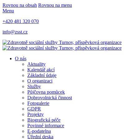
Rovnou na obsah
Rovnou na menu
Menu
+420 481 320 070
info@zsst.cz
O nás
Aktuality
Kalendář akcí
Základní údaje
O organizaci
Služby
Půjčovna pomůcek
Dobrovolnická činnost
Fotogalerie
GDPR
Projekty
Biografická péče
Povinné informace
E-podatelna
Úřední deska