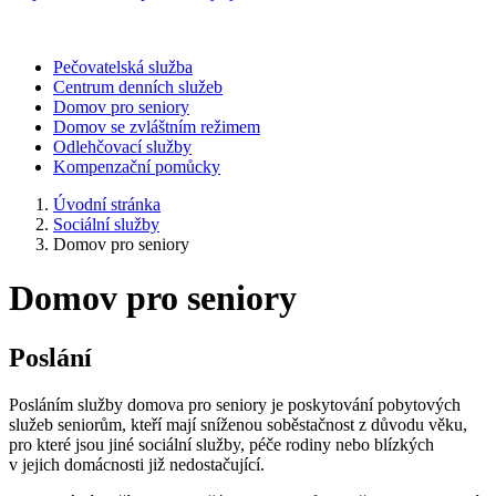
Pečovatelská služba
Centrum denních služeb
Domov pro seniory
Domov se zvláštním režimem
Odlehčovací služby
Kompenzační pomůcky
Úvodní stránka
Sociální služby
Domov pro seniory
Domov pro seniory
Poslání
Posláním služby domova pro seniory je poskytování pobytových
služeb seniorům, kteří mají sníženou soběstačnost z důvodu věku,
pro které jsou jiné sociální služby, péče rodiny nebo blízkých
v jejich domácnosti již nedostačující.