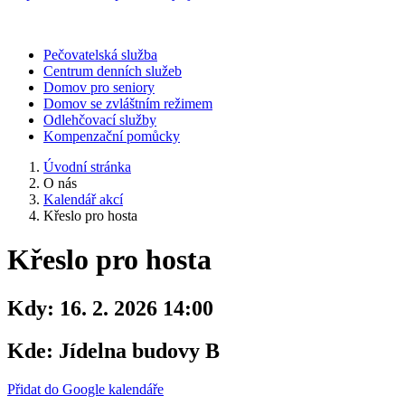
Pečovatelská služba
Centrum denních služeb
Domov pro seniory
Domov se zvláštním režimem
Odlehčovací služby
Kompenzační pomůcky
Úvodní stránka
O nás
Kalendář akcí
Křeslo pro hosta
Křeslo pro hosta
Kdy:
16. 2. 2026 14:00
Kde:
Jídelna budovy B
Přidat do Google kalendáře