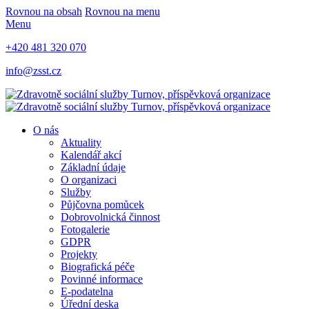
Rovnou na obsah
Rovnou na menu
Menu
+420 481 320 070
info@zsst.cz
O nás
Aktuality
Kalendář akcí
Základní údaje
O organizaci
Služby
Půjčovna pomůcek
Dobrovolnická činnost
Fotogalerie
GDPR
Projekty
Biografická péče
Povinné informace
E-podatelna
Úřední deska