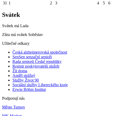
31
1
2
3
4
5
6
Svátek
Svátek má
Lada
Zítra má svátek
Soběslav
Užitečné odkazy
Česká alzheimerovská společnost
SenSen senzační senioři
Rada seniorů České republiky
Registr poskytovatelů služeb
Žít doma
Anděl strážný
Služby Život 90
Sociální služby Libereckého kraje
Erwin Böhm Institut
Podporují nás
Město Turnov
MK Market