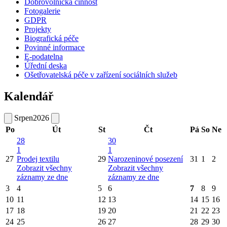
Dobrovolnická činnost
Fotogalerie
GDPR
Projekty
Biografická péče
Povinné informace
E-podatelna
Úřední deska
Ošetřovatelská péče v zařízení sociálních služeb
Kalendář
Srpen
2026
Po
Út
St
Čt
Pá
So
Ne
28
30
1
1
27
Prodej textilu
29
Narozeninové posezení
31
1
2
Zobrazit všechny
Zobrazit všechny
záznamy ze dne
záznamy ze dne
3
4
5
6
7
8
9
10
11
12
13
14
15
16
17
18
19
20
21
22
23
24
25
26
27
28
29
30