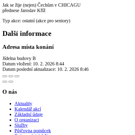
Jak se žije (nejen) Čechům v CHICAGU
přednese Jaroslav Kříž
Typ akce: ostatní (akce pro seniory)
Další informace
Adresa místa konání
Jídelna budovy B
Datum vložení:
10. 2. 2026 8:44
Datum poslední aktualizace:
10. 2. 2026 8:46
O nás
Aktuality
Kalendář akcí
Základní údaje
O organizaci
Služby
Půjčovna pomůcek