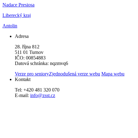
Nadace Presiosa
Liberecký kraj
Antolin
Adresa
28. října 812
511 01 Turnov
IČO: 00854883
Datová schránka: nqzmvq6
Verze pro seniory
Zjednodušená verze webu
Mapa webu
Kontakt
Tel: +420 481 320 070
E-mail:
info@zsst.cz