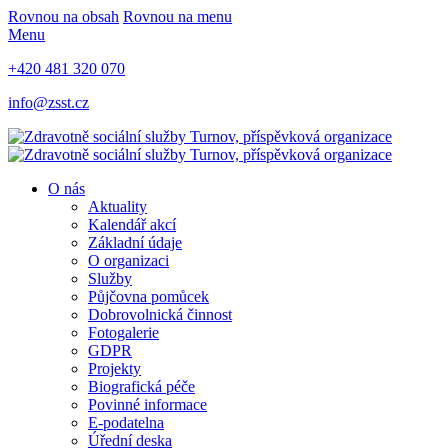
Rovnou na obsah
Rovnou na menu
Menu
+420 481 320 070
info@zsst.cz
O nás
Aktuality
Kalendář akcí
Základní údaje
O organizaci
Služby
Půjčovna pomůcek
Dobrovolnická činnost
Fotogalerie
GDPR
Projekty
Biografická péče
Povinné informace
E-podatelna
Úřední deska