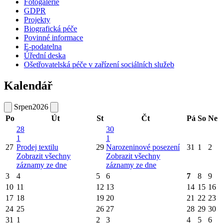
Fotogalerie
GDPR
Projekty
Biografická péče
Povinné informace
E-podatelna
Úřední deska
Ošetřovatelská péče v zařízení sociálních služeb
Kalendář
Srpen
2026
Po
Út
St
Čt
Pá
So
Ne
28
30
1
1
27
Prodej textilu
29
Narozeninové posezení
31
1
2
Zobrazit všechny
Zobrazit všechny
záznamy ze dne
záznamy ze dne
3
4
5
6
7
8
9
10
11
12
13
14
15
16
17
18
19
20
21
22
23
24
25
26
27
28
29
30
31
1
2
3
4
5
6