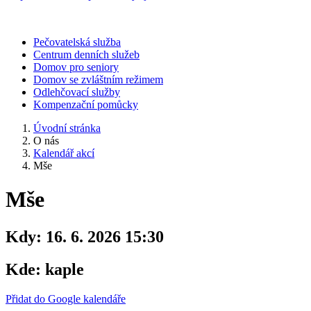
Pečovatelská služba
Centrum denních služeb
Domov pro seniory
Domov se zvláštním režimem
Odlehčovací služby
Kompenzační pomůcky
Úvodní stránka
O nás
Kalendář akcí
Mše
Mše
Kdy:
16. 6. 2026 15:30
Kde:
kaple
Přidat do Google kalendáře