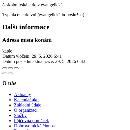
českobratrská církev evangelická
Typ akce: církevní (evangelická bohoslužba)
Další informace
Adresa místa konání
kaple
Datum vložení:
29. 5. 2026 6:41
Datum poslední aktualizace:
29. 5. 2026 6:43
O nás
Aktuality
Kalendář akcí
Základní údaje
O organizaci
Služby
Půjčovna pomůcek
Dobrovolnická činnost