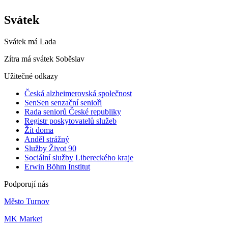
Svátek
Svátek má
Lada
Zítra má svátek
Soběslav
Užitečné odkazy
Česká alzheimerovská společnost
SenSen senzační senioři
Rada seniorů České republiky
Registr poskytovatelů služeb
Žít doma
Anděl strážný
Služby Život 90
Sociální služby Libereckého kraje
Erwin Böhm Institut
Podporují nás
Město Turnov
MK Market