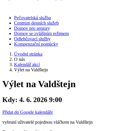
Pečovatelská služba
Centrum denních služeb
Domov pro seniory
Domov se zvláštním režimem
Odlehčovací služby
Kompenzační pomůcky
Úvodní stránka
O nás
Kalendář akcí
Výlet na Valdštejn
Výlet na Valdštejn
Kdy:
4. 6. 2026 9:00
Přidat do Google kalendáře
vybraní uživatelé pojednou vláčkem na Valdštejn