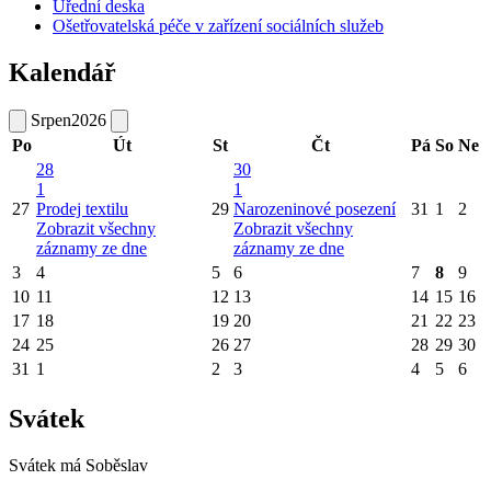
Úřední deska
Ošetřovatelská péče v zařízení sociálních služeb
Kalendář
Srpen
2026
Po
Út
St
Čt
Pá
So
Ne
28
30
1
1
27
Prodej textilu
29
Narozeninové posezení
31
1
2
Zobrazit všechny
Zobrazit všechny
záznamy ze dne
záznamy ze dne
3
4
5
6
7
8
9
10
11
12
13
14
15
16
17
18
19
20
21
22
23
24
25
26
27
28
29
30
31
1
2
3
4
5
6
Svátek
Svátek má
Soběslav