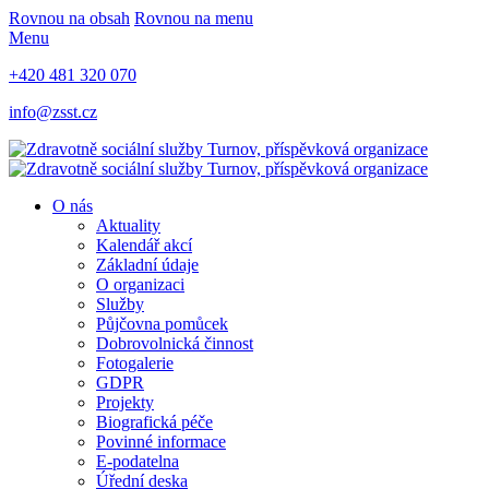
Rovnou na obsah
Rovnou na menu
Menu
+420 481 320 070
info@zsst.cz
O nás
Aktuality
Kalendář akcí
Základní údaje
O organizaci
Služby
Půjčovna pomůcek
Dobrovolnická činnost
Fotogalerie
GDPR
Projekty
Biografická péče
Povinné informace
E-podatelna
Úřední deska