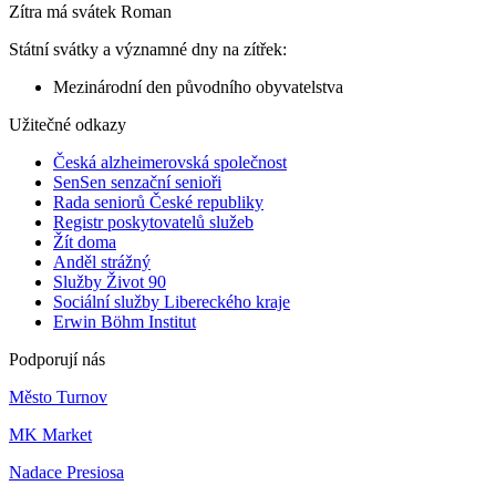
Zítra má svátek
Roman
Státní svátky a významné dny na zítřek:
Mezinárodní den původního obyvatelstva
Užitečné odkazy
Česká alzheimerovská společnost
SenSen senzační senioři
Rada seniorů České republiky
Registr poskytovatelů služeb
Žít doma
Anděl strážný
Služby Život 90
Sociální služby Libereckého kraje
Erwin Böhm Institut
Podporují nás
Město Turnov
MK Market
Nadace Presiosa